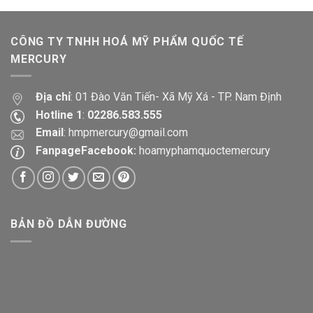
CÔNG TY TNHH HOÁ MỸ PHẨM QUỐC TẾ
MERCURY
Địa chỉ
: 01 Đào Văn Tiến- Xã Mỹ Xá - TP. Nam Định
Hotline 1
:
02286.583.555
Email
:
hmpmercury@gmail.com
FanpageFacebook:
hoamyphamquoctemercury
BẢN ĐỒ DẪN ĐƯỜNG