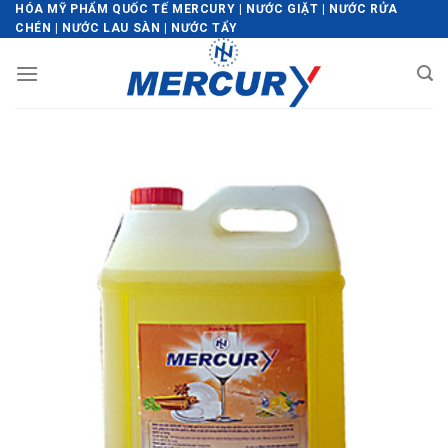
Skip
HÓA MỸ PHẨM QUỐC TẾ MERCURY | NƯỚC GIẶT | NƯỚC RỬA
CHÉN | NƯỚC LAU SÀN | NƯỚC TẨY
to
content