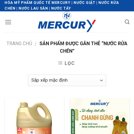
Skip
HÓA MỸ PHẨM QUỐC TẾ MERCURY | NƯỚC GIẶT | NƯỚC RỬA
CHÉN | NƯỚC LAU SÀN | NƯỚC TẨY
to
content
TRANG CHỦ
SẢN PHẨM ĐƯỢC GẮN THẺ “NƯỚC RỬA
/
CHÉN”
LỌC