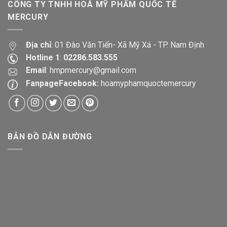
CÔNG TY TNHH HOÁ MỸ PHẨM QUỐC TẾ
MERCURY
Địa chỉ
: 01 Đào Văn Tiến- Xã Mỹ Xá - TP. Nam Định
Hotline 1
:
02286.583.555
Email
:
hmpmercury@gmail.com
FanpageFacebook:
hoamyphamquoctemercury
BẢN ĐỒ DẪN ĐƯỜNG