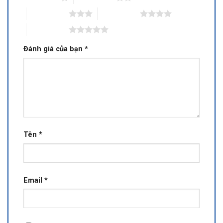
3 trên 5 sao
4 trên 5 sao
5 trên 5 sao
Đánh giá của bạn
*
Tên
*
Email
*