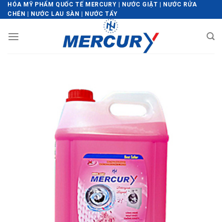
Skip
HÓA MỸ PHẨM QUỐC TẾ MERCURY | NƯỚC GIẶT | NƯỚC RỬA
CHÉN | NƯỚC LAU SÀN | NƯỚC TẨY
to
content