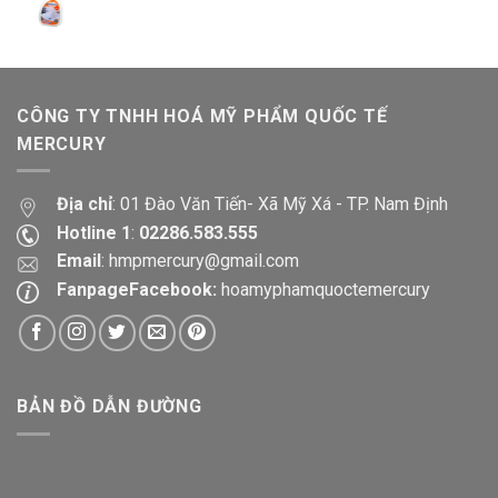
CÔNG TY TNHH HOÁ MỸ PHẨM QUỐC TẾ
MERCURY
Địa chỉ
: 01 Đào Văn Tiến- Xã Mỹ Xá - TP. Nam Định
Hotline 1
:
02286.583.555
Email
:
hmpmercury@gmail.com
FanpageFacebook:
hoamyphamquoctemercury
BẢN ĐỒ DẪN ĐƯỜNG