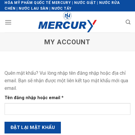
Skip
HÓA MỸ PHẨM QUỐC TẾ MERCURY | NƯỚC GIẶT | NƯỚC RỬA
CHÉN | NƯỚC LAU SÀN | NƯỚC TẨY
to
content
MY ACCOUNT
Quên mật khẩu? Vui lòng nhập tên đăng nhập hoặc địa chỉ
email. Bạn sẽ nhận được một liên kết tạo mật khẩu mới qua
email.
Bắt
Tên đăng nhập hoặc email
*
buộc
ĐẶT LẠI MẬT KHẨU