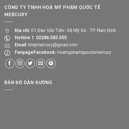
CÔNG TY TNHH HOÁ MỸ PHẨM QUỐC TẾ
MERCURY
Địa chỉ
: 01 Đào Văn Tiến- Xã Mỹ Xá - TP. Nam Định
Hotline 1
:
02286.583.555
Email
:
hmpmercury@gmail.com
FanpageFacebook:
hoamyphamquoctemercury
BẢN ĐỒ DẪN ĐƯỜNG