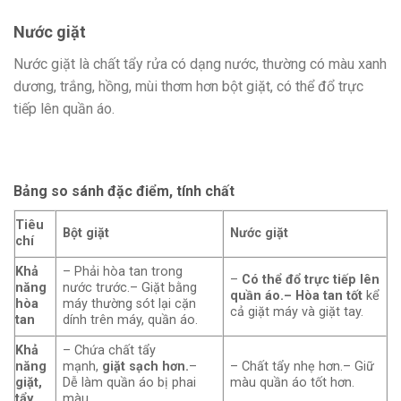
Nước giặt
Nước giặt là chất tẩy rửa có dạng nước, thường có màu xanh
dương, trắng, hồng, mùi thơm hơn bột giặt, có thể đổ trực
tiếp lên quần áo.
Bảng so sánh đặc điểm, tính chất
Tiêu
Bột giặt
Nước giặt
chí
Khả
– Phải hòa tan trong
–
Có thể đổ trực tiếp lên
năng
nước trước.– Giặt bằng
quần áo.
– Hòa tan tốt
kể
hòa
máy thường sót lại cặn
cả giặt máy và giặt tay.
tan
dính trên máy, quần áo.
Khả
– Chứa chất tẩy
năng
mạnh,
giặt sạch hơn.
–
– Chất tẩy nhẹ hơn.– Giữ
giặt,
Dễ làm quần áo bị phai
màu quần áo tốt hơn.
tẩy
màu.