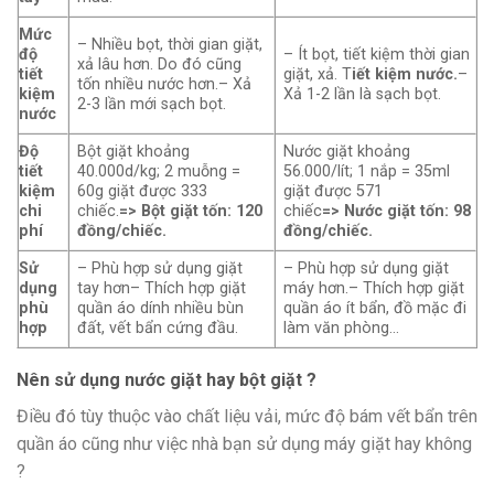
Mức
– Nhiều bọt, thời gian giặt,
độ
– Ít bọt, tiết kiệm thời gian
xả lâu hơn. Do đó cũng
tiết
giặt, xả. T
iết kiệm nước.
–
tốn nhiều nước hơn.– Xả
kiệm
Xả 1-2 lần là sạch bọt.
2-3 lần mới sạch bọt.
nước
Độ
Bột giặt khoảng
Nước giặt khoảng
tiết
40.000d/kg; 2 muỗng =
56.000/lít; 1 nắp = 35ml
kiệm
60g giặt được 333
giặt được 571
chi
chiếc.
=> Bột giặt tốn: 120
chiếc
=> Nước giặt tốn: 98
phí
đồng/chiếc.
đồng/chiếc.
Sử
– Phù hợp sử dụng giặt
– Phù hợp sử dụng giặt
dụng
tay hơn– Thích hợp giặt
máy hơn.– Thích hợp giặt
phù
quần áo dính nhiều bùn
quần áo ít bẩn, đồ mặc đi
hợp
đất, vết bẩn cứng đầu.
làm văn phòng…
Nên sử dụng nước giặt hay bột giặt ?
Điều đó tùy thuộc vào chất liệu vải, mức độ bám vết bẩn trên
quần áo cũng như việc nhà bạn sử dụng máy giặt hay không
?