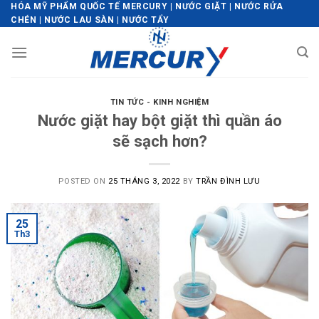
Skip
HÓA MỸ PHẨM QUỐC TẾ MERCURY | NƯỚC GIẶT | NƯỚC RỬA
CHÉN | NƯỚC LAU SÀN | NƯỚC TẨY
to
content
TIN TỨC - KINH NGHIỆM
Nước giặt hay bột giặt thì quần áo
sẽ sạch hơn?
POSTED ON
25 THÁNG 3, 2022
BY
TRẦN ĐÌNH LƯU
25
Th3