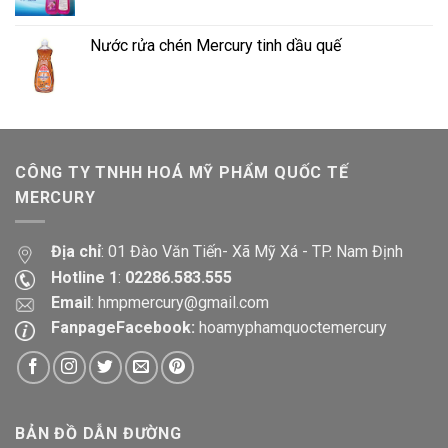
Nước rửa chén Mercury tinh dầu quế
CÔNG TY TNHH HOÁ MỸ PHẨM QUỐC TẾ
MERCURY
Địa chỉ
: 01 Đào Văn Tiến- Xã Mỹ Xá - TP. Nam Định
Hotline 1
:
02286.583.555
Email
:
hmpmercury@gmail.com
FanpageFacebook:
hoamyphamquoctemercury
BẢN ĐỒ DẪN ĐƯỜNG