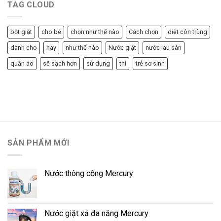
TAG CLOUD
bột giặt
cho bé
chọn như thế nào
Cách chọn
diệt côn trùng
dành cho
hay
như thế nào
Nước giặt
nước lau sàn
quần áo
sẽ sạch hơn
sử dụng
thì
trẻ sơ sinh
SẢN PHẨM MỚI
Nước thông cống Mercury
Nước giặt xả đa năng Mercury