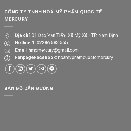
CÔNG TY TNHH HOÁ MỸ PHẨM QUỐC TẾ
MERCURY
Địa chỉ
: 01 Đào Văn Tiến- Xã Mỹ Xá - TP. Nam Định
Hotline 1
:
02286.583.555
Email
:
hmpmercury@gmail.com
FanpageFacebook:
hoamyphamquoctemercury
BẢN ĐỒ DẪN ĐƯỜNG