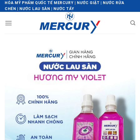
Skip
HÓA MỸ PHẨM QUỐC TẾ MERCURY | NƯỚC GIẶT | NƯỚC RỬA
CHÉN | NƯỚC LAU SÀN | NƯỚC TẨY
to
content