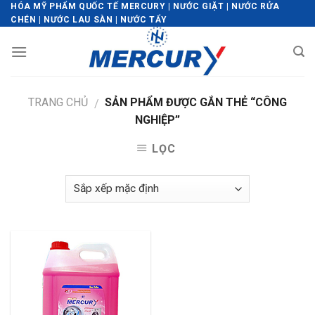
Skip
HÓA MỸ PHẨM QUỐC TẾ MERCURY | NƯỚC GIẶT | NƯỚC RỬA
CHÉN | NƯỚC LAU SÀN | NƯỚC TẨY
to
content
TRANG CHỦ
SẢN PHẨM ĐƯỢC GẮN THẺ “CÔNG
/
NGHIỆP”
LỌC