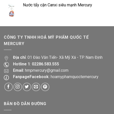
Nước tẩy cặn Canxi siêu mạnh Mercury
CÔNG TY TNHH HOÁ MỸ PHẨM QUỐC TẾ
MERCURY
Địa chỉ
: 01 Đào Văn Tiến- Xã Mỹ Xá - TP. Nam Định
Hotline 1
:
02286.583.555
Email
:
hmpmercury@gmail.com
FanpageFacebook:
hoamyphamquoctemercury
BẢN ĐỒ DẪN ĐƯỜNG