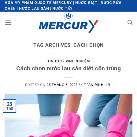
Skip
HÓA MỸ PHẨM QUỐC TẾ MERCURY | NƯỚC GIẶT | NƯỚC RỬA
CHÉN | NƯỚC LAU SÀN | NƯỚC TẨY
to
content
TAG ARCHIVES:
CÁCH CHỌN
TIN TỨC - KINH NGHIỆM
Cách chọn nước lau sàn diệt côn trùng
POSTED ON
25 THÁNG 3, 2022
BY
TRẦN ĐÌNH LƯU
25
Th3