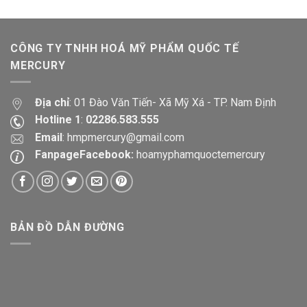
CÔNG TY TNHH HOÁ MỸ PHẨM QUỐC TẾ
MERCURY
Địa chỉ
: 01 Đào Văn Tiến- Xã Mỹ Xá - TP. Nam Định
Hotline 1
:
02286.583.555
Email
:
hmpmercury@gmail.com
FanpageFacebook:
hoamyphamquoctemercury
BẢN ĐỒ DẪN ĐƯỜNG