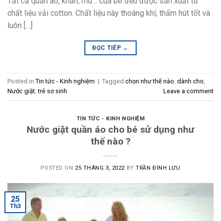
Tất cả quần áo, khăn, mũ… của bé đều được sản xuất từ
chất liệu vải cotton. Chất liệu này thoáng khí, thấm hút tốt và
luôn […]
ĐỌC TIẾP
→
Posted in
Tin tức - Kinh nghiệm
|
Tagged
chọn như thế nào
,
dành cho
,
Nước giặt
,
trẻ sơ sinh
Leave a comment
TIN TỨC - KINH NGHIỆM
Nước giặt quần áo cho bé sử dụng như
thế nào ?
POSTED ON
25 THÁNG 3, 2022
BY
TRẦN ĐÌNH LƯU
25
Th3