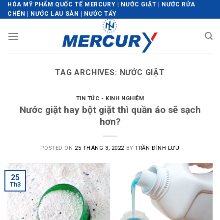
Skip
HÓA MỸ PHẨM QUỐC TẾ MERCURY | NƯỚC GIẶT | NƯỚC RỬA
CHÉN | NƯỚC LAU SÀN | NƯỚC TẨY
to
content
TAG ARCHIVES:
NƯỚC GIẶT
TIN TỨC - KINH NGHIỆM
Nước giặt hay bột giặt thì quần áo sẽ sạch
hơn?
POSTED ON
25 THÁNG 3, 2022
BY
TRẦN ĐÌNH LƯU
25
Th3