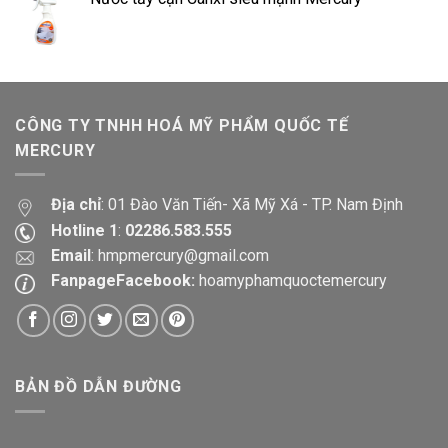
CÔNG TY TNHH HOÁ MỸ PHẨM QUỐC TẾ
MERCURY
Địa chỉ
: 01 Đào Văn Tiến- Xã Mỹ Xá - TP. Nam Định
Hotline 1
:
02286.583.555
Email
:
hmpmercury@gmail.com
FanpageFacebook:
hoamyphamquoctemercury
BẢN ĐỒ DẪN ĐƯỜNG