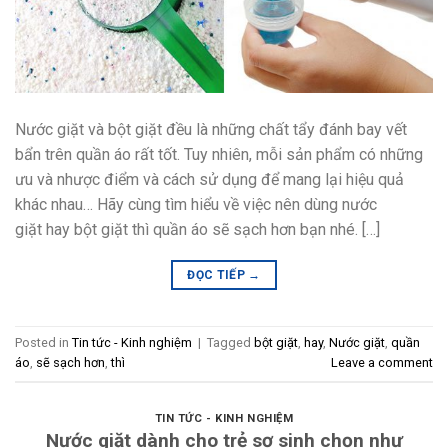
Nước giặt và bột giặt đều là những chất tẩy đánh bay vết
bẩn trên quần áo rất tốt. Tuy nhiên, mỗi sản phẩm có những
ưu và nhược điểm và cách sử dụng để mang lại hiệu quả
khác nhau… Hãy cùng tìm hiểu về việc nên dùng nước
giặt hay bột giặt thì quần áo sẽ sạch hơn bạn nhé. […]
ĐỌC TIẾP
→
Posted in
Tin tức - Kinh nghiệm
|
Tagged
bột giặt
,
hay
,
Nước giặt
,
quần
áo
,
sẽ sạch hơn
,
thì
Leave a comment
TIN TỨC - KINH NGHIỆM
Nước giặt dành cho trẻ sơ sinh chọn như