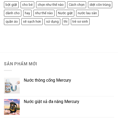
bột giặt
cho bé
chọn như thế nào
Cách chọn
diệt côn trùng
dành cho
hay
như thế nào
Nước giặt
nước lau sàn
quần áo
sẽ sạch hơn
sử dụng
thì
trẻ sơ sinh
SẢN PHẨM MỚI
Nước thông cống Mercury
Nước giặt xả đa năng Mercury