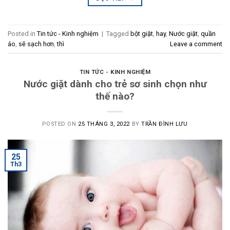
Posted in
Tin tức - Kinh nghiệm
|
Tagged
bột giặt
,
hay
,
Nước giặt
,
quần
áo
,
sẽ sạch hơn
,
thì
Leave a comment
TIN TỨC - KINH NGHIỆM
Nước giặt dành cho trẻ sơ sinh chọn như
thế nào?
POSTED ON
25 THÁNG 3, 2022
BY
TRẦN ĐÌNH LƯU
25
Th3