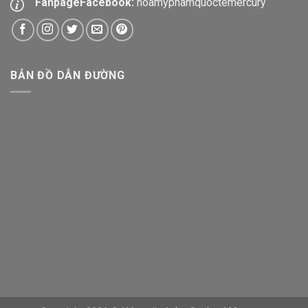
FanpageFacebook:
hoamyphamquoctemercury
BẢN ĐỒ DẪN ĐƯỜNG