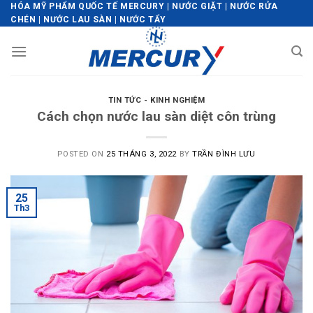
Skip
HÓA MỸ PHẨM QUỐC TẾ MERCURY | NƯỚC GIẶT | NƯỚC RỬA
CHÉN | NƯỚC LAU SÀN | NƯỚC TẨY
to
content
TIN TỨC - KINH NGHIỆM
Cách chọn nước lau sàn diệt côn trùng
POSTED ON
25 THÁNG 3, 2022
BY
TRẦN ĐÌNH LƯU
25
Th3