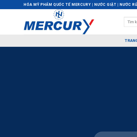
Skip
HÓA MỸ PHẨM QUỐC TẾ MERCURY | NƯỚC GIẶT | NƯỚC RỬ
to
content
TRAN