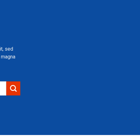
t, sed
e magna