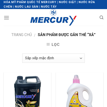
Skip
HÓA MỸ PHẨM QUỐC TẾ MERCURY | NƯỚC GIẶT | NƯỚC RỬA
CHÉN | NƯỚC LAU SÀN | NƯỚC TẨY
to
content
TRANG CHỦ
SẢN PHẨM ĐƯỢC GẮN THẺ “XẢ”
/
LỌC