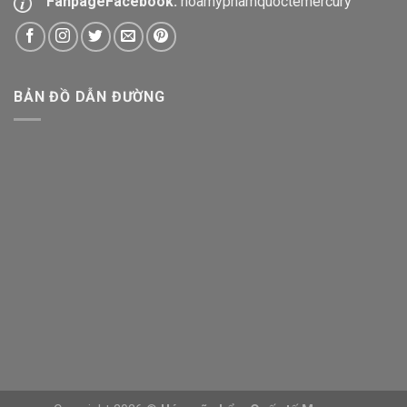
FanpageFacebook:
hoamyphamquoctemercury
BẢN ĐỒ DẪN ĐƯỜNG