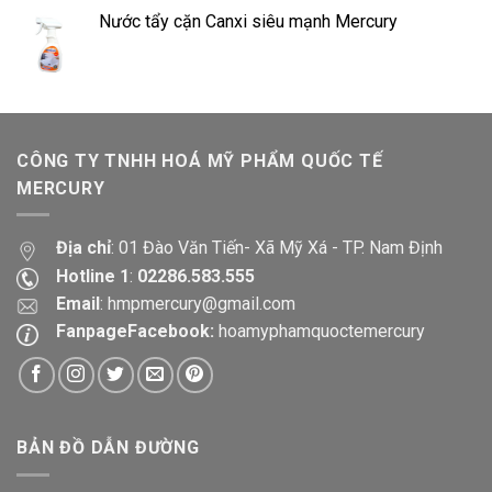
Nước tẩy cặn Canxi siêu mạnh Mercury
CÔNG TY TNHH HOÁ MỸ PHẨM QUỐC TẾ
MERCURY
Địa chỉ
: 01 Đào Văn Tiến- Xã Mỹ Xá - TP. Nam Định
Hotline 1
:
02286.583.555
Email
:
hmpmercury@gmail.com
FanpageFacebook:
hoamyphamquoctemercury
BẢN ĐỒ DẪN ĐƯỜNG