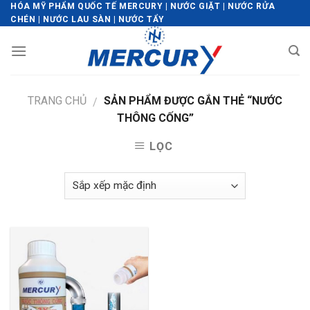
Skip
HÓA MỸ PHẨM QUỐC TẾ MERCURY | NƯỚC GIẶT | NƯỚC RỬA
CHÉN | NƯỚC LAU SÀN | NƯỚC TẨY
to
content
TRANG CHỦ
SẢN PHẨM ĐƯỢC GẮN THẺ “NƯỚC
/
THÔNG CỐNG”
LỌC