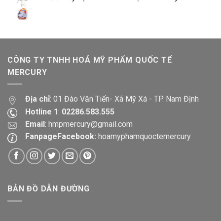
CÔNG TY TNHH HOÁ MỸ PHẨM QUỐC TẾ
MERCURY
Địa chỉ
: 01 Đào Văn Tiến- Xã Mỹ Xá - TP. Nam Định
Hotline 1
:
02286.583.555
Email
:
hmpmercury@gmail.com
FanpageFacebook:
hoamyphamquoctemercury
BẢN ĐỒ DẪN ĐƯỜNG