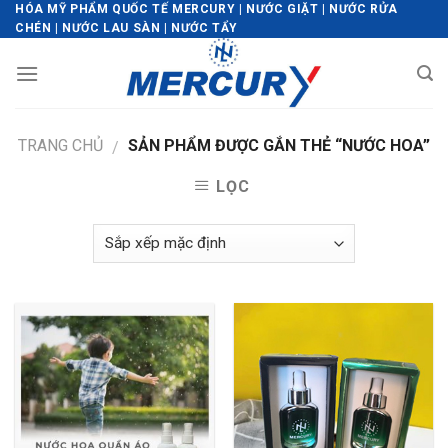
Skip
HÓA MỸ PHẨM QUỐC TẾ MERCURY | NƯỚC GIẶT | NƯỚC RỬA
CHÉN | NƯỚC LAU SÀN | NƯỚC TẨY
to
content
TRANG CHỦ
SẢN PHẨM ĐƯỢC GẮN THẺ “NƯỚC HOA”
/
LỌC