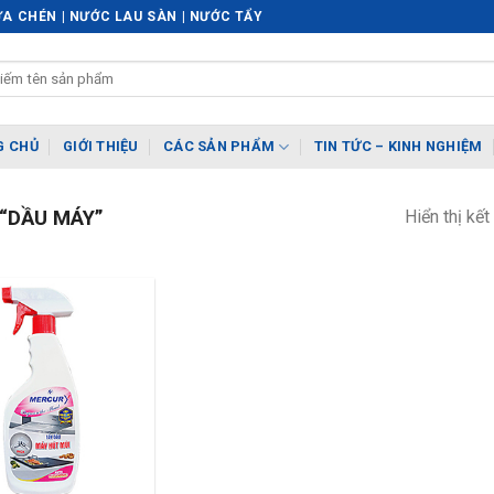
A CHÉN | NƯỚC LAU SÀN | NƯỚC TẨY
G CHỦ
GIỚI THIỆU
CÁC SẢN PHẨM
TIN TỨC – KINH NGHIỆM
Hiển thị kế
“DẦU MÁY”