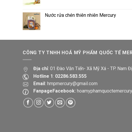
Nước rửa chén thiên nhiên Mercury
CÔNG TY TNHH HOÁ MỸ PHẨM QUỐC TẾ ME
Địa chỉ
: 01 Đào Văn Tiến- Xã Mỹ Xá - TP. Nam Đ
Hotline 1
:
02286.583.555
Email
:
hmpmercury@gmail.com
FanpageFacebook:
hoamyphamquoctemercur