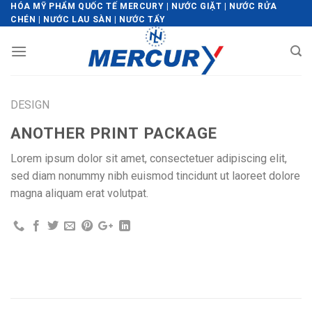
Skip
HÓA MỸ PHẨM QUỐC TẾ MERCURY | NƯỚC GIẶT | NƯỚC RỬA
CHÉN | NƯỚC LAU SÀN | NƯỚC TẨY
to
content
DESIGN
ANOTHER PRINT PACKAGE
Lorem ipsum dolor sit amet, consectetuer adipiscing elit,
sed diam nonummy nibh euismod tincidunt ut laoreet dolore
magna aliquam erat volutpat.