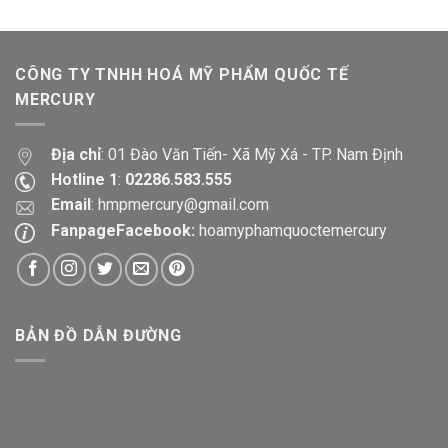
CÔNG TY TNHH HOÁ MỸ PHẨM QUỐC TẾ
MERCURY
Địa chỉ
: 01 Đào Văn Tiến- Xã Mỹ Xá - TP. Nam Định
Hotline 1
:
02286.583.555
Email
:
hmpmercury@gmail.com
FanpageFacebook:
hoamyphamquoctemercury
BẢN ĐỒ DẪN ĐƯỜNG