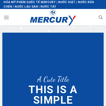
Skip
HÓA MỸ PHẨM QUỐC TẾ MERCURY | NƯỚC GIẶT | NƯỚC RỬA
CHÉN | NƯỚC LAU SÀN | NƯỚC TẨY
to
content
A Cute Title
THIS IS A
SIMPLE