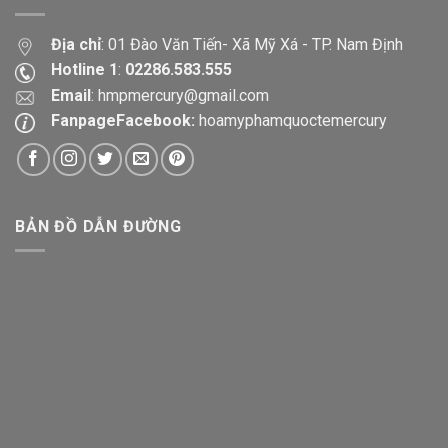
Địa chỉ
: 01 Đào Văn Tiến- Xã Mỹ Xá - TP. Nam Định
Hotline 1
:
02286.583.555
Email
:
hmpmercury@gmail.com
FanpageFacebook:
hoamyphamquoctemercury
BẢN ĐỒ DẪN ĐƯỜNG