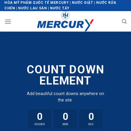
Skip
HÓA MỸ PHẨM QUỐC TẾ MERCURY | NƯỚC GIẶT | NƯỚC RỬA
CHÉN | NƯỚC LAU SÀN | NƯỚC TẨY
to
content
COUNT DOWN
ELEMENT
Add beautiful count downs anywhere on
the site.
0
0
0
HOURS
MIN
SEC