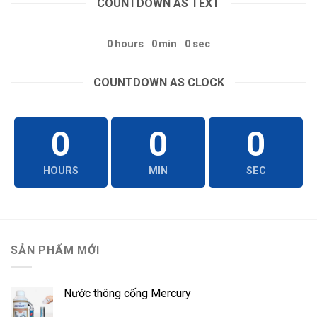
COUNTDOWN AS TEXT
0
hours
0
min
0
sec
COUNTDOWN AS CLOCK
0
0
0
HOURS
MIN
SEC
SẢN PHẨM MỚI
Nước thông cống Mercury