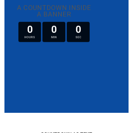
A COUNTDOWN INSIDE
A BANNER
0
0
0
HOURS
MIN
SEC